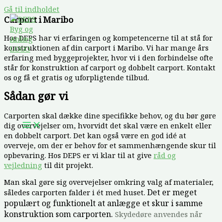
Gå til indholdet
Carport i Maribo
Hos DEPS har vi erfaringen og kompetencerne til at stå for
konstruktionen af din carport i Maribo. Vi har mange års
erfaring med byggeprojekter, hvor vi i den forbindelse ofte
står for konstruktion af carport og dobbelt carport. Kontakt
os og få et gratis og uforpligtende tilbud.
Sådan gør vi
Carporten skal dække dine specifikke behov, og du bør gøre
dig overvejelser om, hvorvidt det skal være en enkelt eller
en dobbelt carport. Det kan også være en god idé at
overveje, om der er behov for et sammenhængende skur til
opbevaring. Hos DEPS er vi klar til at give
råd og
vejledning
til dit projekt.
Man skal gøre sig overvejelser omkring valg af materialer,
Det er meget
således carporten falder i ét med huset.
populært og funktionelt at anlægge et skur i samme
konstruktion som carporten.
Skydedøre anvendes når