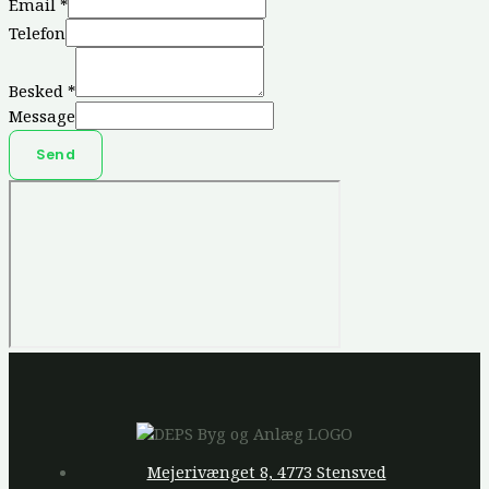
Email
*
Telefon
Besked
*
Message
Send
Mejerivænget 8, 4773 Stensved