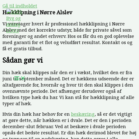
Gå til indholdet
Hækklipning i Nørre Alslev
Vi varetager hvert år professionel hækklipning i Nørre
Alslev med det korrekte udstyr, både for private såvel som
foreninger og andet erhverv. Hos os får du en god oplevelse
med garanti for et flot og veludført resultat. Kontakt os og
få et gratis tilbud.
Sådan gør vi
Din hæk skal klippes når den er i vækst, hvilket den er fra
juni til september måned. Det er hækkens udseende der er
altafgørende for, hvornår og hvor tit den skal klippes i den
ovennævnte periode. Det afhænger derudover også af
hvilken type hæk du har. Vi kan stå for hækklipning af alle
typer af hæk.
Hvis din hæk har behov for en
beskæring
, så er det vigtigt
at gøre dette, når hækken er i dvale. Det er den i perioden
december-slut februar. Ved at beskære i dvale perioden
opnås det bedste resultat. Er din hæk derimod blevet for høj
og trænger til en nedskæring, kan dette gøres i alle