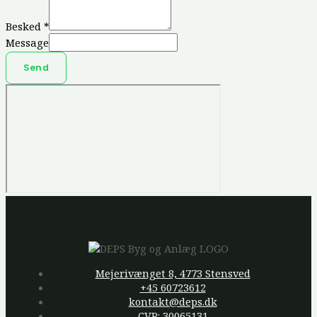
Besked
*
Message
Send
Mejerivænget 8, 4773 Stensved
+45 60723612
kontakt@deps.dk
CVR: 30065131