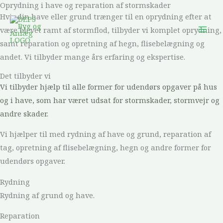
Oprydning i have og reparation af stormskader
Gå
Hvis din have eller grund trænger til en oprydning efter at
til
være blevet ramt af stormflod, tilbyder vi komplet oprydning,
indholdet
samt reparation og opretning af hegn, flisebelægning og
andet. Vi tilbyder mange års erfaring og ekspertise.
Det tilbyder vi
Vi tilbyder hjælp til alle former for udendørs opgaver på hus
og i have, som har været udsat for stormskader, stormvejr og
andre skader.
Vi hjælper til med rydning af have og grund, reparation af
tag, opretning af flisebelægning, hegn og andre former for
udendørs opgaver.
Rydning
Rydning af grund og have.
Reparation