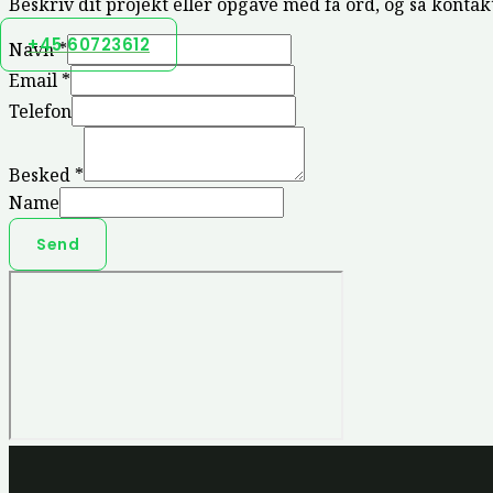
Beskriv dit projekt eller opgave med få ord, og så kontak
+45 60723612
Navn
*
Email
*
Telefon
Besked
*
Name
Send