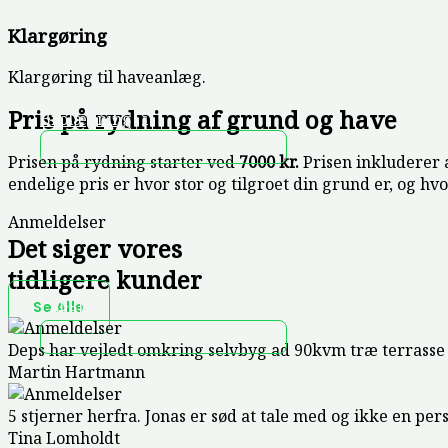
Klargøring
Klargøring til haveanlæg.
Pris på rydning af grund og have
Brolægning
Prisen på rydning starter ved
7000 kr.
Prisen inkluderer 
endelige pris er hvor stor og tilgroet din grund er, og hvo
Anmeldelser
Det siger vores
tidligere kunder
Se Alle
Lokalt
Deps har vejledt omkring selvbyg ad 90kvm træ terrasse og
Martin Hartmann
5 stjerner herfra. Jonas er sød at tale med og ikke en pe
Tina Lomholdt