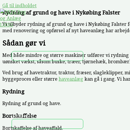
Gå til indholdet
Rydning af grund og have i Nykøbing Falster
Vi tilbyder rydning af grund og have i Nykøbing Falster 
med renovering og opførsel af nyt haveanlæg har arbejd
Sådan gør vi
Haveanlæg
Med både mindre og større maskiner udfører vi rydning af
uønsket vækst, såsom buske, træer, tjørnehæk, brombærhæ
Ved brug af havetraktor, traktor, fræser, slagleklipper, 
byggeproces eller større
haveanlæg
kan gå i gang. Vi ha
Rydning
Rydning af grund og have.
Bortskaffelse
Tømrer
Bortskaffelse af haveaffald.