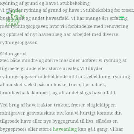
Rydning af grund og have i Stubbekøbing
Gå
Vi tilbyder rydning af grund og have i Stubbekøbing for træer,
til
buske, hæk og andet haveaffald. Vi har mange års erfaring
indholdet
med rydningsopgaver, hvor vi i forbindelse med renovering
og opførsel af nyt haveanlæg har arbejdet med diverse
rydningsopgaver.
Sådan gør vi
Med både mindre og større maskiner udfører vi rydning af
tilgroede grunde eller større arealer. Vi tilbyder
rydningsopgaver indeholdende alt fra træfældning, rydning
af uønsket vækst, såsom buske, træer, tjørnehæk,
brombærhæk, kompost, og alt andet slags haveaffald.
Ved brug af havetraktor, traktor, fræser, slagleklipper,
minigraver, gravmaskine mv. kan vi hurtigt komme din
tilgroede have eller nye byggegrund til livs, således en
byggeproces eller større
haveanlæg
kan gå i gang. Vi har