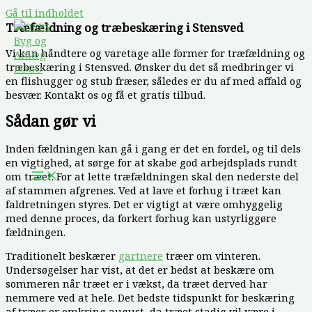
Gå til indholdet
Træfældning og træbeskæring i Stensved
Vi kan håndtere og varetage alle former for træfældning og
træbeskæring i Stensved. Ønsker du det så medbringer vi
en flishugger og stub fræser, således er du af med affald og
besvær. Kontakt os og få et gratis tilbud.
Sådan gør vi
Inden fældningen kan gå i gang er det en fordel, og til dels
en vigtighed, at sørge for at skabe god arbejdsplads rundt
om træet. For at lette træfældningen skal den nederste del
af stammen afgrenes. Ved at lave et forhug i træet kan
faldretningen styres. Det er vigtigt at være omhyggelig
med denne proces, da forkert forhug kan ustyrliggøre
fældningen.
Traditionelt beskærer
gartnere
træer om vinteren.
Undersøgelser har vist, at det er bedst at beskære om
sommeren når træet er i vækst, da træet derved har
nemmere ved at hele. Det bedste tidspunkt for beskæring
af træer er omkring august, da træet stadig vil være i