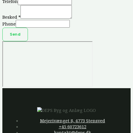
Telefon
Besked
*
Phone
Send
Mejerivænget 8, 4773 Stensved
+45 60723612
kontakt@deps.dk