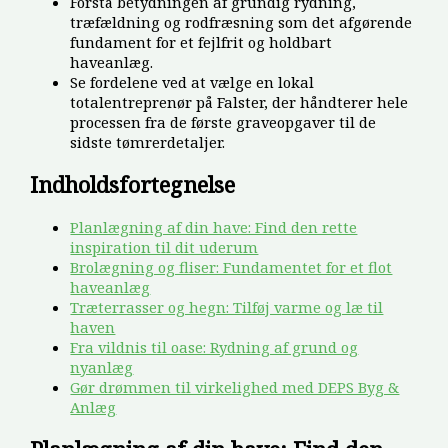
Forstå betydningen af grundig rydning,
træfældning og rodfræsning som det afgørende
fundament for et fejlfrit og holdbart
haveanlæg.
Se fordelene ved at vælge en lokal
totalentreprenør på Falster, der håndterer hele
processen fra de første graveopgaver til de
sidste tømrerdetaljer.
Indholdsfortegnelse
Planlægning af din have: Find den rette
inspiration til dit uderum
Brolægning og fliser: Fundamentet for et flot
haveanlæg
Træterrasser og hegn: Tilføj varme og læ til
haven
Fra vildnis til oase: Rydning af grund og
nyanlæg
Gør drømmen til virkelighed med DEPS Byg &
Anlæg