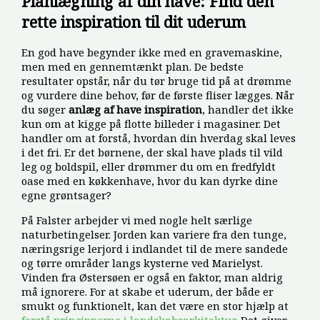
Planlægning af din have: Find den
rette inspiration til dit uderum
En god have begynder ikke med en gravemaskine,
men med en gennemtænkt plan. De bedste
resultater opstår, når du tør bruge tid på at drømme
og vurdere dine behov, før de første fliser lægges. Når
du søger
anlæg af have inspiration
, handler det ikke
kun om at kigge på flotte billeder i magasiner. Det
handler om at forstå, hvordan din hverdag skal leves
i det fri. Er det børnene, der skal have plads til vild
leg og boldspil, eller drømmer du om en fredfyldt
oase med en køkkenhave, hvor du kan dyrke dine
egne grøntsager?
På Falster arbejder vi med nogle helt særlige
naturbetingelser. Jorden kan variere fra den tunge,
næringsrige lerjord i indlandet til de mere sandede
og tørre områder langs kysterne ved Marielyst.
Vinden fra Østersøen er også en faktor, man aldrig
må ignorere. For at skabe et uderum, der både er
smukt og funktionelt, kan det være en stor hjælp at
forstå principperne i landskabsarkitektur
. Det giver