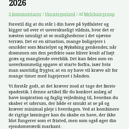
2026
3 kommentarer
/
Uncategorized
/ Af
Melchiorgroup
Forestil dig at du står i din have på Sydfalster og
kigger ud over et uoverskueligt vildnis, hvor det er
næsten umuligt at se mulighederne i det ujævne
terræn. Det er en situation, mange boligejere i
områder som Marielyst og Nykøbing genkender, når
drømmen om den perfekte oase bliver kvalt af højt
græs og manglende overblik. Det kan føles som en
uoverkommelig opgave at starte forfra, især hvis
man samtidig frygter, at en ny have vil kræve alt for
mange timer med lugejernet i hånden.
Vi forstår godt, at det kræver mod at tage det første
spadestik. I denne artikel får du konkret anlæg af
have inspiration og faglig vejledning til, hvordan du
skaber et uderum, der både er smukt at se på og
kræver minimal pleje i hverdagen. Ved at kombinere
de rigtige løsninger kan du skabe en have, der ikke
blot fungerer som et fristed, men som også øger din
ejendomsværdi markant.