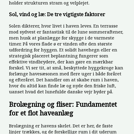
holder strukturen stram og velplejet.
Sol, vind og læ: De tre vigtigste faktorer
Solen dikterer, hvor livet i haven leves. En terrasse
mod sydvest er fantastisk til de lune sommeraftener,
men husk at planlægge for skygge i de varmeste
timer. På vores flade ø er vinden ofte den største
udfordring for hyggen. Et solidt havehegn eller en
strategisk placeret beplantning fungerer som
effektive vindbrydere, der kan gøre en mærkbar
forskel. Vi ser tit, at små, beskyttede hyggekroge kan
forlænge havesæsonen med flere uger i både foråret
og efteråret. Det handler om at skabe rum i haven,
hvor du altid kan finde læ og nyde den friske luft,
uanset hvad det lunefulde danske vejr byder på.
Brolægning og fliser: Fundamentet
for et flot haveanlæg
Brolægning er havens skelet. Det er her, de faste
linjer trækkes, og de forskellige rum i dit uderum