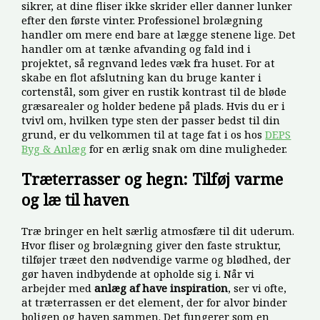
sikrer, at dine fliser ikke skrider eller danner lunker
efter den første vinter. Professionel brolægning
handler om mere end bare at lægge stenene lige. Det
handler om at tænke afvanding og fald ind i
projektet, så regnvand ledes væk fra huset. For at
skabe en flot afslutning kan du bruge kanter i
cortenstål, som giver en rustik kontrast til de bløde
græsarealer og holder bedene på plads. Hvis du er i
tvivl om, hvilken type sten der passer bedst til din
grund, er du velkommen til at tage fat i os hos
DEPS
Byg & Anlæg
for en ærlig snak om dine muligheder.
Træterrasser og hegn: Tilføj varme
og læ til haven
Træ bringer en helt særlig atmosfære til dit uderum.
Hvor fliser og brolægning giver den faste struktur,
tilføjer træet den nødvendige varme og blødhed, der
gør haven indbydende at opholde sig i. Når vi
arbejder med
anlæg af have inspiration
, ser vi ofte,
at træterrassen er det element, der for alvor binder
boligen og haven sammen. Det fungerer som en