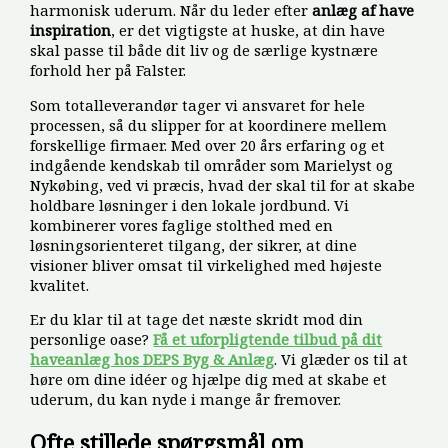
harmonisk uderum. Når du leder efter
anlæg af have
inspiration
, er det vigtigste at huske, at din have
skal passe til både dit liv og de særlige kystnære
forhold her på Falster.
Som totalleverandør tager vi ansvaret for hele
processen, så du slipper for at koordinere mellem
forskellige firmaer. Med over 20 års erfaring og et
indgående kendskab til områder som Marielyst og
Nykøbing, ved vi præcis, hvad der skal til for at skabe
holdbare løsninger i den lokale jordbund. Vi
kombinerer vores faglige stolthed med en
løsningsorienteret tilgang, der sikrer, at dine
visioner bliver omsat til virkelighed med højeste
kvalitet.
Er du klar til at tage det næste skridt mod din
personlige oase?
Få et uforpligtende tilbud på dit
haveanlæg hos DEPS Byg & Anlæg
. Vi glæder os til at
høre om dine idéer og hjælpe dig med at skabe et
uderum, du kan nyde i mange år fremover.
Ofte stillede spørgsmål om