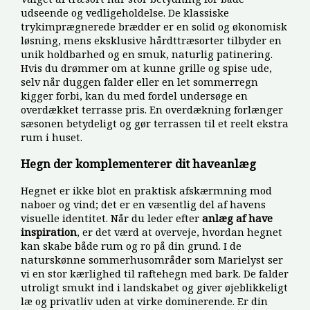
udseende og vedligeholdelse. De klassiske
trykimprægnerede brædder er en solid og økonomisk
løsning, mens eksklusive hårdttræsorter tilbyder en
unik holdbarhed og en smuk, naturlig patinering.
Hvis du drømmer om at kunne grille og spise ude,
selv når duggen falder eller en let sommerregn
kigger forbi, kan du med fordel undersøge en
overdækket terrasse pris. En overdækning forlænger
sæsonen betydeligt og gør terrassen til et reelt ekstra
rum i huset.
Hegn der komplementerer dit haveanlæg
Hegnet er ikke blot en praktisk afskærmning mod
naboer og vind; det er en væsentlig del af havens
visuelle identitet. Når du leder efter
anlæg af have
inspiration
, er det værd at overveje, hvordan hegnet
kan skabe både rum og ro på din grund. I de
naturskønne sommerhusområder som Marielyst ser
vi en stor kærlighed til raftehegn med bark. De falder
utroligt smukt ind i landskabet og giver øjeblikkeligt
læ og privatliv uden at virke dominerende. Er din