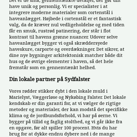
Det er de små, gennemtænkte detaljer, der gør din
have unik og personlig. Vi er specialister i at
integrere moderne materialer som cortenstål i
haveanlægget. Højbede i cortenstål er et fantastisk
valg, da de kræver nul vedligeholdelse og med tiden
får en smuk, rustrød patinering, der står i flot
kontrast til havens grønne nuancer. Udover selve
haveanlægget bygger vi også skræddersyede
haveskure, carporte og overdækninger. Det sikrer, at
dine nye bygninger arkitektonisk matcher både dit
hus og de øvrige elementer i haven, så det hele
fremstår som en gennemtænkt helhed.
Din lokale partner på Sydfalster
Vores rødder stikker dybt i den lokale muld i
Marielyst, Væggerløse og Nykøbing Falster. Det lokale
kendskab er din garanti for, at vi vælger de rigtige
metoder og materialer, der kan modstå det specifikke
klima og de jordbundsforhold, vi har på øerne. Vi
bygger på tillid og faglig stolthed, og vi går ikke fra
en opgave, før alt spiller 100 procent. Hvis du har
brug for at dykke endnu dybere ned i de mange