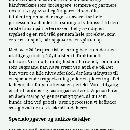
håndværkere som brolæggere, tømrere og gartnere.
Hos DEPS Byg & Anlæg fungerer vi som din
totalentreprenør, der tager ansvaret for hele
processen fra den første rydning af vildnisset til den
sidste finish på træterrassen. Det giver dig en
tryghed og en rød tråd gennem hele projektet, som
er svær at opnå, når opgaverne er splittet op.
Med over 20 års praktisk erfaring har vi omdannet
utallige grunde på Sydfalster til funktionelle
uderum. Vi ser ofte muligheder i terrænet, som man
som lægmand kan have svært ved at få øje på. Det
kan være en lille niveauforskel, der kan udnyttes til
en spændende trappeløsning, eller en placering af et
læhegn, der fanger aftensolen perfekt. Vores tilgang
er altid jordnær og løsningsorienteret. Vi prioriterer
en åben dialog og gennemsigtighed, så du som
kunde altid ved præcis, hvor i processen vi befinder
os, og hvad de næste skridt indebærer.
Specialopgaver og unikke detaljer