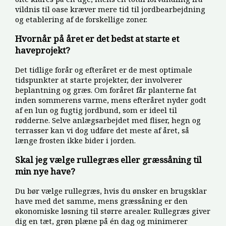
vildnis til oase kræver mere tid til jordbearbejdning
og etablering af de forskellige zoner.
Hvornår på året er det bedst at starte et
haveprojekt?
Det tidlige forår og efteråret er de mest optimale
tidspunkter at starte projekter, der involverer
beplantning og græs. Om foråret får planterne fat
inden sommerens varme, mens efteråret nyder godt
af en lun og fugtig jordbund, som er ideel til
rødderne. Selve anlægsarbejdet med fliser, hegn og
terrasser kan vi dog udføre det meste af året, så
længe frosten ikke bider i jorden.
Skal jeg vælge rullegræs eller græssåning til
min nye have?
Du bør vælge rullegræs, hvis du ønsker en brugsklar
have med det samme, mens græssåning er den
økonomiske løsning til større arealer. Rullegræs giver
dig en tæt, grøn plæne på én dag og minimerer