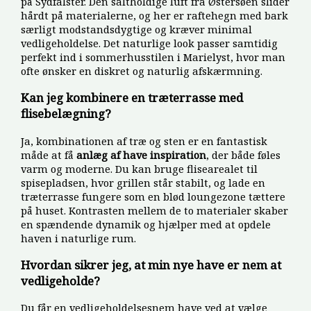
på Sydfalster. Den saltholdige luft fra Østersøen slider
hårdt på materialerne, og her er raftehegn med bark
særligt modstandsdygtige og kræver minimal
vedligeholdelse. Det naturlige look passer samtidig
perfekt ind i sommerhusstilen i Marielyst, hvor man
ofte ønsker en diskret og naturlig afskærmning.
Kan jeg kombinere en træterrasse med
flisebelægning?
Ja, kombinationen af træ og sten er en fantastisk
måde at få
anlæg af have inspiration
, der både føles
varm og moderne. Du kan bruge flisearealet til
spisepladsen, hvor grillen står stabilt, og lade en
træterrasse fungere som en blød loungezone tættere
på huset. Kontrasten mellem de to materialer skaber
en spændende dynamik og hjælper med at opdele
haven i naturlige rum.
Hvordan sikrer jeg, at min nye have er nem at
vedligeholde?
Du får en vedligeholdelsesnem have ved at vælge