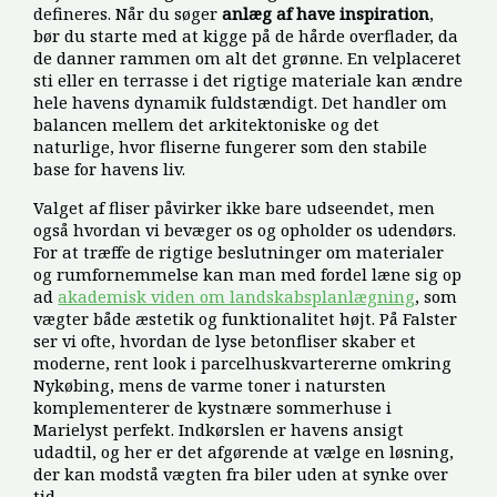
defineres. Når du søger
anlæg af have inspiration
,
bør du starte med at kigge på de hårde overflader, da
de danner rammen om alt det grønne. En velplaceret
sti eller en terrasse i det rigtige materiale kan ændre
hele havens dynamik fuldstændigt. Det handler om
balancen mellem det arkitektoniske og det
naturlige, hvor fliserne fungerer som den stabile
base for havens liv.
Valget af fliser påvirker ikke bare udseendet, men
også hvordan vi bevæger os og opholder os udendørs.
For at træffe de rigtige beslutninger om materialer
og rumfornemmelse kan man med fordel læne sig op
ad
akademisk viden om landskabsplanlægning
, som
vægter både æstetik og funktionalitet højt. På Falster
ser vi ofte, hvordan de lyse betonfliser skaber et
moderne, rent look i parcelhuskvartererne omkring
Nykøbing, mens de varme toner i natursten
komplementerer de kystnære sommerhuse i
Marielyst perfekt. Indkørslen er havens ansigt
udadtil, og her er det afgørende at vælge en løsning,
der kan modstå vægten fra biler uden at synke over
tid.