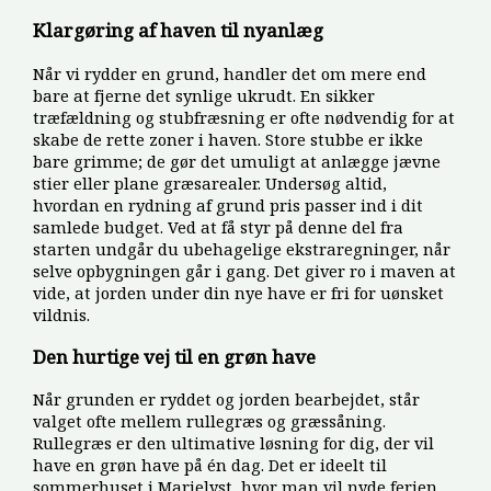
Klargøring af haven til nyanlæg
Når vi rydder en grund, handler det om mere end
bare at fjerne det synlige ukrudt. En sikker
træfældning og stubfræsning er ofte nødvendig for at
skabe de rette zoner i haven. Store stubbe er ikke
bare grimme; de gør det umuligt at anlægge jævne
stier eller plane græsarealer. Undersøg altid,
hvordan en rydning af grund pris passer ind i dit
samlede budget. Ved at få styr på denne del fra
starten undgår du ubehagelige ekstraregninger, når
selve opbygningen går i gang. Det giver ro i maven at
vide, at jorden under din nye have er fri for uønsket
vildnis.
Den hurtige vej til en grøn have
Når grunden er ryddet og jorden bearbejdet, står
valget ofte mellem rullegræs og græssåning.
Rullegræs er den ultimative løsning for dig, der vil
have en grøn have på én dag. Det er ideelt til
sommerhuset i Marielyst, hvor man vil nyde ferien