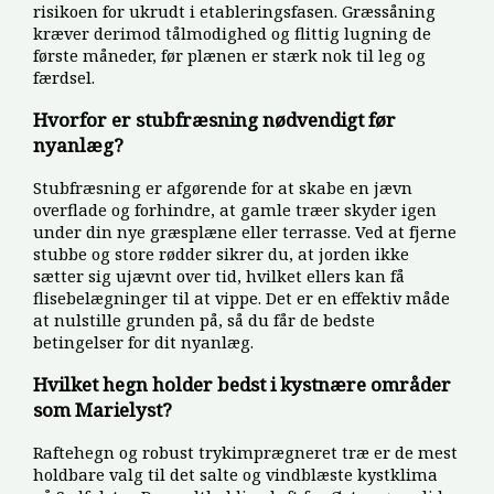
risikoen for ukrudt i etableringsfasen. Græssåning
kræver derimod tålmodighed og flittig lugning de
første måneder, før plænen er stærk nok til leg og
færdsel.
Hvorfor er stubfræsning nødvendigt før
nyanlæg?
Stubfræsning er afgørende for at skabe en jævn
overflade og forhindre, at gamle træer skyder igen
under din nye græsplæne eller terrasse. Ved at fjerne
stubbe og store rødder sikrer du, at jorden ikke
sætter sig ujævnt over tid, hvilket ellers kan få
flisebelægninger til at vippe. Det er en effektiv måde
at nulstille grunden på, så du får de bedste
betingelser for dit nyanlæg.
Hvilket hegn holder bedst i kystnære områder
som Marielyst?
Raftehegn og robust trykimprægneret træ er de mest
holdbare valg til det salte og vindblæste kystklima