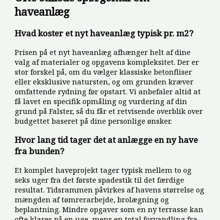
haveanlæg
Hvad koster et nyt haveanlæg typisk pr. m2?
Prisen på et nyt haveanlæg afhænger helt af dine
valg af materialer og opgavens kompleksitet. Der er
stor forskel på, om du vælger klassiske betonfliser
eller eksklusive natursten, og om grunden kræver
omfattende rydning før opstart. Vi anbefaler altid at
få lavet en specifik opmåling og vurdering af din
grund på Falster, så du får et retvisende overblik over
budgettet baseret på dine personlige ønsker.
Hvor lang tid tager det at anlægge en ny have
fra bunden?
Et komplet haveprojekt tager typisk mellem to og
seks uger fra det første spadestik til det færdige
resultat. Tidsrammen påvirkes af havens størrelse og
mængden af tømrerarbejde, brolægning og
beplantning. Mindre opgaver som en ny terrasse kan
ofte klares på en uge, mens en total forvandling fra