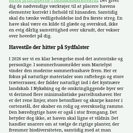
dig de nødvendige værktøjer til at placere havens
elementer korrekt i forhold til hinanden. Samtidig
skal du tænke vedligeholdelse ind fra første streg. En
have skal være en kilde til glæde og overskud, ikke
en evig dårlig samvittighed over ukrudt, der vokser
over hovedet på dig.
Havestile der hitter på Sydfalster
I 2026 ser vi en klar bevægelse mod det autentiske og
personlige. I sommerhusområder som Marielyst
vinder den moderne sommerhushave frem. Her er
fokus på naturlige materialer som raftehegn og store
træterrasser, der falder naturligt ind i det kystnære
landskab. I Nykøbing og de omkringliggende byer ser
vi derimod flere minimalistiske parcelhushaver. Her
er det rene linjer, store betonfliser og skarpe kanter i
cortenstål, der skaber en rolig og overskuelig ramme.
Den bæredygtige have er også i stor fremgang. Det
betyder dog ikke, at haven skal ligne et vildnis. Det
handler snarere om at vælge de rigtige planter, der
fremmer biodiversiteten, samtidig med at man