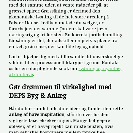
med det samme uden at vente måneder på, at
græsset spirer. Græssåning er derimod den
økonomiske løsning til de helt store arealer på
Falster. Uanset hvilken metode du vælger, er
forarbejdet det samme. Jorden skal være jævn,
næringsrig og fri for sten. En korrekt jordbehandling
før såning er det, der adskiller en pletvis plæne fra
en tæt, grøn oase, der kan tåle leg og ophold.
Lad os hjælpe dig med at forvandle dit uoverskuelige
vildnis til en professionelt klargjort grund. Kontakt
os for en uforpligtende snak om
rydning og nyanlæg
af din have
.
Gør drømmen til virkelighed med
DEPS Byg & Anlæg
Når du har samlet alle dine idéer og fundet den rette
anlæg af have inspiration
, står du over for den
vigtigste fase: eksekveringen. Mange boligejere
oplever, at et haveprojekt kan miste pusten, hvis
man selv skal koordinere mellem forskellige