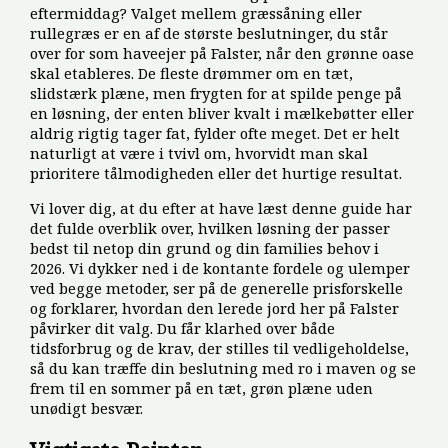
eftermiddag? Valget mellem græssåning eller
rullegræs er en af de største beslutninger, du står
over for som haveejer på Falster, når den grønne oase
skal etableres. De fleste drømmer om en tæt,
slidstærk plæne, men frygten for at spilde penge på
en løsning, der enten bliver kvalt i mælkebøtter eller
aldrig rigtig tager fat, fylder ofte meget. Det er helt
naturligt at være i tvivl om, hvorvidt man skal
prioritere tålmodigheden eller det hurtige resultat.
Vi lover dig, at du efter at have læst denne guide har
det fulde overblik over, hvilken løsning der passer
bedst til netop din grund og din families behov i
2026. Vi dykker ned i de kontante fordele og ulemper
ved begge metoder, ser på de generelle prisforskelle
og forklarer, hvordan den lerede jord her på Falster
påvirker dit valg. Du får klarhed over både
tidsforbrug og de krav, der stilles til vedligeholdelse,
så du kan træffe din beslutning med ro i maven og se
frem til en sommer på en tæt, grøn plæne uden
unødigt besvær.