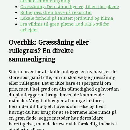
direkte sammenligning
Græssåning: Den tålmodige vej til en flot plæne
Rullegræs: Grøn have på rekordtid
Lokale forhold på Falster: Jordbund og klima
Fra vildnis til grøn plæne: Lad DEPS stå for
arbejdet
Overblik: Græssåning eller
rullegræs? En direkte
sammenligning
Står du over for at skulle anlægge en ny have, er det
store spørgsmål ofte, om du skal vælge græssåning
eller rullegræs. Det er ikke bare et spørgsmål om
pris, men i høj grad om din tålmodighed og hvordan
du planlægger at bruge haven de kommende
måneder. Valget afhænger af mange faktorer,
herunder dit budget, havens størrelse og hvor
hurtigt du har brug for at se børnene løbe rundt på
en grøn flade. Begge metoder har deres klare
berettigelse, men de kræver vidt forskellig indsats i
etableringsfasen.