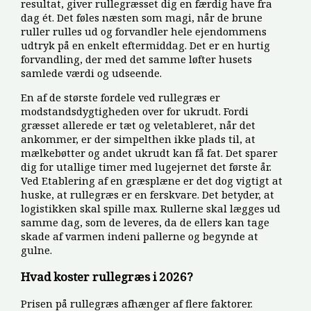
resultat, giver rullegræsset dig en færdig have fra
dag ét. Det føles næsten som magi, når de brune
ruller rulles ud og forvandler hele ejendommens
udtryk på en enkelt eftermiddag. Det er en hurtig
forvandling, der med det samme løfter husets
samlede værdi og udseende.
En af de største fordele ved rullegræs er
modstandsdygtigheden over for ukrudt. Fordi
græsset allerede er tæt og veletableret, når det
ankommer, er der simpelthen ikke plads til, at
mælkebøtter og andet ukrudt kan få fat. Det sparer
dig for utallige timer med lugejernet det første år.
Ved Etablering af en græsplæne er det dog vigtigt at
huske, at rullegræs er en ferskvare. Det betyder, at
logistikken skal spille max. Rullerne skal lægges ud
samme dag, som de leveres, da de ellers kan tage
skade af varmen indeni pallerne og begynde at
gulne.
Hvad koster rullegræs i 2026?
Prisen på rullegræs afhænger af flere faktorer.