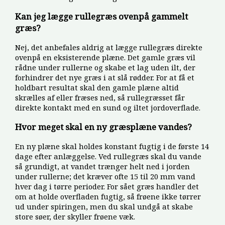
Kan jeg lægge rullegræs ovenpå gammelt
græs?
Nej, det anbefales aldrig at lægge rullegræs direkte
ovenpå en eksisterende plæne. Det gamle græs vil
rådne under rullerne og skabe et lag uden ilt, der
forhindrer det nye græs i at slå rødder. For at få et
holdbart resultat skal den gamle plæne altid
skrælles af eller fræses ned, så rullegræsset får
direkte kontakt med en sund og iltet jordoverflade.
Hvor meget skal en ny græsplæne vandes?
En ny plæne skal holdes konstant fugtig i de første 14
dage efter anlæggelse. Ved rullegræs skal du vande
så grundigt, at vandet trænger helt ned i jorden
under rullerne; det kræver ofte 15 til 20 mm vand
hver dag i tørre perioder. For sået græs handler det
om at holde overfladen fugtig, så frøene ikke tørrer
ud under spiringen, men du skal undgå at skabe
store søer, der skyller frøene væk.