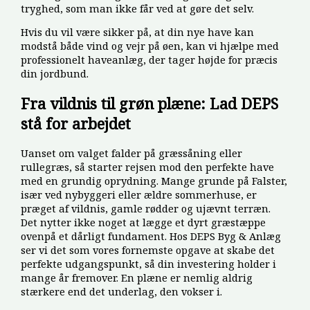
tryghed, som man ikke får ved at gøre det selv.
Hvis du vil være sikker på, at din nye have kan
modstå både vind og vejr på øen, kan vi hjælpe med
professionelt haveanlæg, der tager højde for præcis
din jordbund.
Fra vildnis til grøn plæne: Lad DEPS
stå for arbejdet
Uanset om valget falder på græssåning eller
rullegræs, så starter rejsen mod den perfekte have
med en grundig oprydning. Mange grunde på Falster,
især ved nybyggeri eller ældre sommerhuse, er
præget af vildnis, gamle rødder og ujævnt terræn.
Det nytter ikke noget at lægge et dyrt græstæppe
ovenpå et dårligt fundament. Hos DEPS Byg & Anlæg
ser vi det som vores fornemste opgave at skabe det
perfekte udgangspunkt, så din investering holder i
mange år fremover. En plæne er nemlig aldrig
stærkere end det underlag, den vokser i.