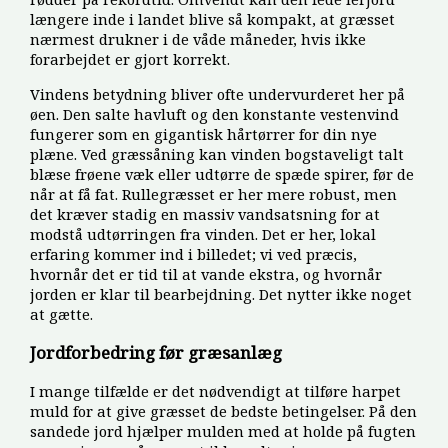
længere inde i landet blive så kompakt, at græsset
nærmest drukner i de våde måneder, hvis ikke
forarbejdet er gjort korrekt.
Vindens betydning bliver ofte undervurderet her på
øen. Den salte havluft og den konstante vestenvind
fungerer som en gigantisk hårtørrer for din nye
plæne. Ved græssåning kan vinden bogstaveligt talt
blæse frøene væk eller udtørre de spæde spirer, før de
når at få fat. Rullegræsset er her mere robust, men
det kræver stadig en massiv vandsatsning for at
modstå udtørringen fra vinden. Det er her, lokal
erfaring kommer ind i billedet; vi ved præcis,
hvornår det er tid til at vande ekstra, og hvornår
jorden er klar til bearbejdning. Det nytter ikke noget
at gætte.
Jordforbedring før græsanlæg
I mange tilfælde er det nødvendigt at tilføre harpet
muld for at give græsset de bedste betingelser. På den
sandede jord hjælper mulden med at holde på fugten