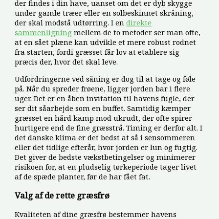
der findes i din have, uanset om det er dyb skygge
under gamle træer eller en solbeskinnet skråning,
der skal modstå udtørring. I en
direkte
sammenligning
mellem de to metoder ser man ofte,
at en sået plæne kan udvikle et mere robust rodnet
fra starten, fordi græsset får lov at etablere sig
præcis der, hvor det skal leve.
Udfordringerne ved såning er dog til at tage og føle
på. Når du spreder frøene, ligger jorden bar i flere
uger. Det er en åben invitation til havens fugle, der
ser dit såarbejde som en buffet. Samtidig kæmper
græsset en hård kamp mod ukrudt, der ofte spirer
hurtigere end de fine græsstrå. Timing er derfor alt. I
det danske klima er det bedst at så i sensommeren
eller det tidlige efterår, hvor jorden er lun og fugtig.
Det giver de bedste vækstbetingelser og minimerer
risikoen for, at en pludselig tørkeperiode tager livet
af de spæde planter, før de har fået fat.
Valg af de rette græsfrø
Kvaliteten af dine græsfrø bestemmer havens