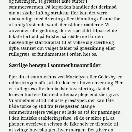
og næringen, så græsset ikke sulter i
sommervarmen. På lerjorden handler det derimod
om at skabe luft og struktur. Her kan det være
nødvendigt med dræning eller iblanding af sand for
at undgå stående vand, der rådner rødderne. Vi
anvender ofte gødning, der er specifikt tilpasset de
lokale forhold på Falster, så rødderne får den
nødvendige startkapital til at vokse sig stærke og
dybe. Uanset om valget falder på græssåning eller
rullegræs, er fundamentet i orden hos os.
Særlige hensyn i sommerhusområder
Ejer du et sommerhus ved Marielyst eller Gedesby, er
udfordringen ofte, at du ikke er i haven hver dag. Her
er rullegræs ofte den bedste investering, da det
kræver kortere tid med intensiv pleje end sået græs.
Vi anbefaler altid robuste græstyper, der kan tåle
både tørke og slid fra feriegæster. Mange
sommerhusejere vælger at lade os stå for pasningen
i den kritiske etableringsfase, så de er sikre på, at
plænen overlever, selvom de ikke selv er til stede til
at svinge haveslangen hver morgen. Det giver en