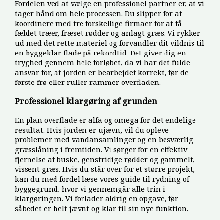
Fordelen ved at vælge en professionel partner er, at vi
tager hånd om hele processen. Du slipper for at
koordinere med tre forskellige firmaer for at få
fældet træer, fræset rødder og anlagt græs. Vi rykker
ud med det rette materiel og forvandler dit vildnis til
en byggeklar flade på rekordtid. Det giver dig en
tryghed gennem hele forløbet, da vi har det fulde
ansvar for, at jorden er bearbejdet korrekt, før de
første frø eller ruller rammer overfladen.
Professionel klargøring af grunden
En plan overflade er alfa og omega for det endelige
resultat. Hvis jorden er ujævn, vil du opleve
problemer med vandansamlinger og en besværlig
græsslåning i fremtiden. Vi sørger for en effektiv
fjernelse af buske, genstridige rødder og gammelt,
vissent græs. Hvis du står over for et større projekt,
kan du med fordel læse vores guide til rydning of
byggegrund, hvor vi gennemgår alle trin i
klargøringen. Vi forlader aldrig en opgave, før
såbedet er helt jævnt og klar til sin nye funktion.