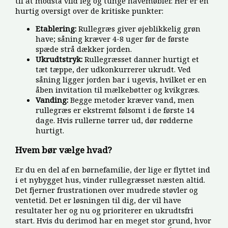
til at modstå vild leg og tunge havemøbler. Her er en
hurtig oversigt over de kritiske punkter:
Etablering:
Rullegræs giver øjeblikkelig grøn
have; såning kræver 4-8 uger før de første
spæde strå dækker jorden.
Ukrudtstryk:
Rullegræsset danner hurtigt et
tæt tæppe, der udkonkurrerer ukrudt. Ved
såning ligger jorden bar i ugevis, hvilket er en
åben invitation til mælkebøtter og kvikgræs.
Vanding:
Begge metoder kræver vand, men
rullegræs er ekstremt følsomt i de første 14
dage. Hvis rullerne tørrer ud, dør rødderne
hurtigt.
Hvem bør vælge hvad?
Er du en del af en børnefamilie, der lige er flyttet ind
i et nybygget hus, vinder rullegræsset næsten altid.
Det fjerner frustrationen over mudrede støvler og
ventetid. Det er løsningen til dig, der vil have
resultater her og nu og prioriterer en ukrudtsfri
start. Hvis du derimod har en meget stor grund, hvor