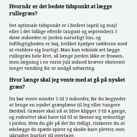
Hvornår er det bedste tidspunkt at lægge
rullegræs?
Det optimale tidspunkt er i foråret (april og maj)
eller i det tidlige efterår (august og september). I
disse måneder er jorden naturligt lun, og
luftfugtigheden er høj, hvilket hjælper rødderne med
at etablere sig hurtigt. Man kan teknisk set lægge
rullegræs hele året, så længe jorden ikke er frossen,
men lægning i en varm juli måned kræver ekstremt
meget vanding for at undgå udtørring.
Hvor længe skal jeg vente med at gå på nysået
græs?
Du bør vente mindst 2 til 3 måneder, før du begynder
at bruge en nysået græsplæne til leg eller tungere
færdsel. Græsset skal nå at blive klippet 3 til 4 gange,
og rodnettet skal have tid til at fæstne sig ordentligt
i jorden. Hvis du går på det for tidligt, risikerer du at
ødelægge de spæde spirer og skabe bare pletter, som
ukrudtet hurtigt vil overtage.