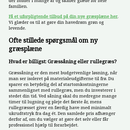
der holder i mange år og skaber glæde for hele
familien.
Få et uforpligtende tilbud på din nye græsplæne her
.
Vi glæder os til at gøre din havedrøm grøn og
levende.
Ofte stillede spørgsmål om ny
græsplæne
Hvad er billigst: Græssåning eller rullegræs?
Græssåning er den mest budgetvenlige løsning, når
man ser isoleret på materialeudgifterne til frø. Du
sparer en betydelig del af startomkostningerne
sammenlignet med rullegræs, men du investerer i
stedet din tid. Ved såning skal du medregne mange
timer til lugning og pleje det første år, mens
rullegræsset giver en færdig have med minimalt
ukrudtstryk fra dag ét. Den samlede pris afhænger
derfor af, om du vælger at gøre det selv eller får
professionel hjælp til forarbejdet.