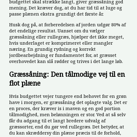
budgettet skal strække langt, giver græssåning god
mening. Det kræver dog, at du har tid til at luge og
passe plænen ekstra grundigt det første år.
Husk dog på, at forberedelsen af jorden udgør 80% af
det endelige resultat. Uanset om du vælger
græssåning eller rullegræs, hjælper det ikke meget,
hvis underlaget er komprimeret eller mangler
næring. En grundig rydning og korrekt
jordbearbejdning er fundamentet for, at græsset
overhovedet kan slå rødder og trives i det lange løb.
Græssåning: Den tålmodige vej til en
flot plæne
Hvis budgettet vejer tungere end behovet for en grøn
have i morgen, er græssåning det oplagte valg. Det er
en proces, der kræver is i maven og en god portion
tålmodighed, men belønningen er stor. Ved at så selv
får du adgang til et langt bredere udvalg af
græssorter, end du gør ved rullegræs. Det betyder, at
du kan skræddersy din plæne præcis til de forhold,