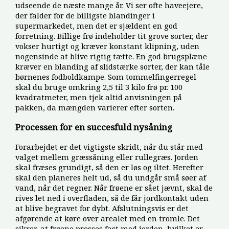
udseende de næste mange år. Vi ser ofte haveejere,
der falder for de billigste blandinger i
supermarkedet, men det er sjældent en god
forretning. Billige frø indeholder tit grove sorter, der
vokser hurtigt og kræver konstant klipning, uden
nogensinde at blive rigtig tætte. En god brugsplæne
kræver en blanding af slidstærke sorter, der kan tåle
børnenes fodboldkampe. Som tommelfingerregel
skal du bruge omkring 2,5 til 3 kilo frø pr. 100
kvadratmeter, men tjek altid anvisningen på
pakken, da mængden varierer efter sorten.
Processen for en succesfuld nysåning
Forarbejdet er det vigtigste skridt, når du står med
valget mellem græssåning eller rullegræs. Jorden
skal fræses grundigt, så den er løs og iltet. Herefter
skal den planeres helt ud, så du undgår små søer af
vand, når det regner. Når frøene er sået jævnt, skal de
rives let ned i overfladen, så de får jordkontakt uden
at blive begravet for dybt. Afslutningsvis er det
afgørende at køre over arealet med en tromle. Det
sikrer, at frøene presses fast mod jorden, hvilket er