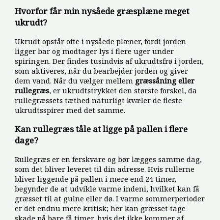
Hvorfor får min nysåede græsplæne meget
ukrudt?
Ukrudt opstår ofte i nysåede plæner, fordi jorden
ligger bar og modtager lys i flere uger under
spiringen. Der findes tusindvis af ukrudtsfrø i jorden,
som aktiveres, når du bearbejder jorden og giver
dem vand. Når du vælger mellem
græssåning eller
rullegræs
, er ukrudtstrykket den største forskel, da
rullegræssets tæthed naturligt kvæler de fleste
ukrudtsspirer med det samme.
Kan rullegræs tåle at ligge på pallen i flere
dage?
Rullegræs er en ferskvare og bør lægges samme dag,
som det bliver leveret til din adresse. Hvis rullerne
bliver liggende på pallen i mere end 24 timer,
begynder de at udvikle varme indeni, hvilket kan få
græsset til at gulne eller dø. I varme sommerperioder
er det endnu mere kritisk; her kan græsset tage
skade på bare få timer, hvis det ikke kommer af