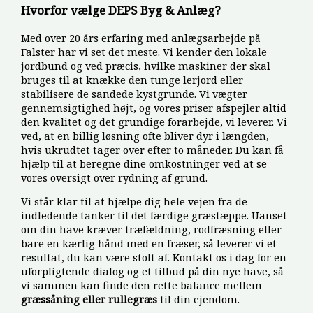
Hvorfor vælge DEPS Byg & Anlæg?
Med over 20 års erfaring med anlægsarbejde på
Falster har vi set det meste. Vi kender den lokale
jordbund og ved præcis, hvilke maskiner der skal
bruges til at knække den tunge lerjord eller
stabilisere de sandede kystgrunde. Vi vægter
gennemsigtighed højt, og vores priser afspejler altid
den kvalitet og det grundige forarbejde, vi leverer. Vi
ved, at en billig løsning ofte bliver dyr i længden,
hvis ukrudtet tager over efter to måneder. Du kan få
hjælp til at beregne dine omkostninger ved at se
vores oversigt over rydning af grund.
Vi står klar til at hjælpe dig hele vejen fra de
indledende tanker til det færdige græstæppe. Uanset
om din have kræver træfældning, rodfræsning eller
bare en kærlig hånd med en fræser, så leverer vi et
resultat, du kan være stolt af. Kontakt os i dag for en
uforpligtende dialog og et tilbud på din nye have, så
vi sammen kan finde den rette balance mellem
græssåning eller rullegræs
til din ejendom.