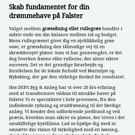
Skab fundamentet for din
drømmehave på Falster
Valget mellem
græssåning eller rullegræs
handler i
sidste ende om din balance mellem tid og budget.
Mens rullegræsset giver dig en øjeblikkelig grøn
oase, er græssåning den tålmodige vej til en
skræddersyet plæne. Som vi har gennemgået, er det
dog hverken frøene eller rullerne, der alene sikrer
succesen. Det er det grundige forarbejde og
forståelsen for de lokale forhold ved Marielyst og
Nykøbing, der gør den virkelige forskel for resultatet.
Hos DEPS Byg & Anlæg har vi over 20 års erfaring
med at transformere vildnis til smukke haver på
Falster. Vi er specialister i hele processen, fra den
indledende rydning og stubfræsning til det færdige
anlæg. Vi kender den udfordrende jordbund og ved
præcis, hvordan man sikrer en plæne, der trives i det
omskiftelige kystklima. Lad os hjælpe dig med at
omsætte din vision til virkelighed med en løsning,