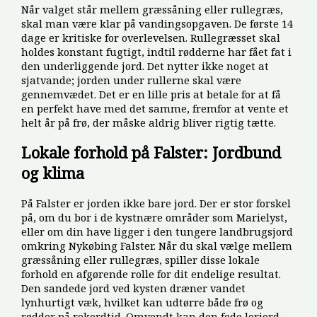
Når valget står mellem græssåning eller rullegræs,
skal man være klar på vandingsopgaven. De første 14
dage er kritiske for overlevelsen. Rullegræsset skal
holdes konstant fugtigt, indtil rødderne har fået fat i
den underliggende jord. Det nytter ikke noget at
sjatvande; jorden under rullerne skal være
gennemvædet. Det er en lille pris at betale for at få
en perfekt have med det samme, fremfor at vente et
helt år på frø, der måske aldrig bliver rigtig tætte.
Lokale forhold på Falster: Jordbund
og klima
På Falster er jorden ikke bare jord. Der er stor forskel
på, om du bor i de kystnære områder som Marielyst,
eller om din have ligger i den tungere landbrugsjord
omkring Nykøbing Falster. Når du skal vælge mellem
græssåning eller rullegræs, spiller disse lokale
forhold en afgørende rolle for dit endelige resultat.
Den sandede jord ved kysten dræner vandet
lynhurtigt væk, hvilket kan udtørre både frø og
rødder på rekordtid. Omvendt kan den fede lerjord