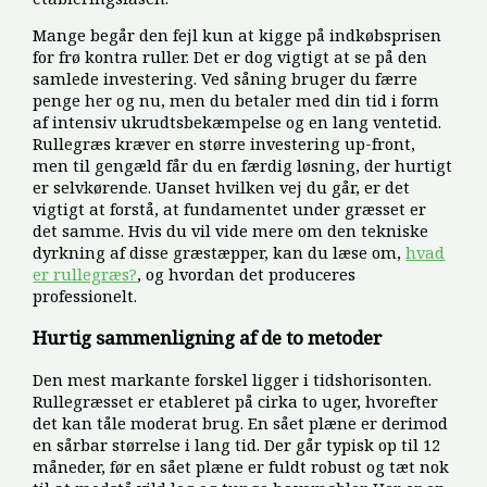
Mange begår den fejl kun at kigge på indkøbsprisen
for frø kontra ruller. Det er dog vigtigt at se på den
samlede investering. Ved såning bruger du færre
penge her og nu, men du betaler med din tid i form
af intensiv ukrudtsbekæmpelse og en lang ventetid.
Rullegræs kræver en større investering up-front,
men til gengæld får du en færdig løsning, der hurtigt
er selvkørende. Uanset hvilken vej du går, er det
vigtigt at forstå, at fundamentet under græsset er
det samme. Hvis du vil vide mere om den tekniske
dyrkning af disse græstæpper, kan du læse om,
hvad
er rullegræs?
, og hvordan det produceres
professionelt.
Hurtig sammenligning af de to metoder
Den mest markante forskel ligger i tidshorisonten.
Rullegræsset er etableret på cirka to uger, hvorefter
det kan tåle moderat brug. En sået plæne er derimod
en sårbar størrelse i lang tid. Der går typisk op til 12
måneder, før en sået plæne er fuldt robust og tæt nok