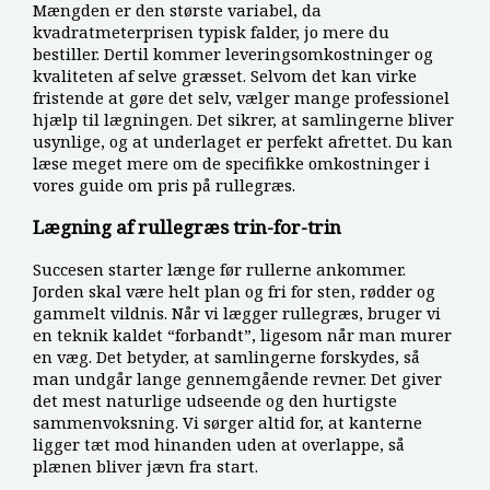
Mængden er den største variabel, da
kvadratmeterprisen typisk falder, jo mere du
bestiller. Dertil kommer leveringsomkostninger og
kvaliteten af selve græsset. Selvom det kan virke
fristende at gøre det selv, vælger mange professionel
hjælp til lægningen. Det sikrer, at samlingerne bliver
usynlige, og at underlaget er perfekt afrettet. Du kan
læse meget mere om de specifikke omkostninger i
vores guide om pris på rullegræs.
Lægning af rullegræs trin-for-trin
Succesen starter længe før rullerne ankommer.
Jorden skal være helt plan og fri for sten, rødder og
gammelt vildnis. Når vi lægger rullegræs, bruger vi
en teknik kaldet “forbandt”, ligesom når man murer
en væg. Det betyder, at samlingerne forskydes, så
man undgår lange gennemgående revner. Det giver
det mest naturlige udseende og den hurtigste
sammenvoksning. Vi sørger altid for, at kanterne
ligger tæt mod hinanden uden at overlappe, så
plænen bliver jævn fra start.