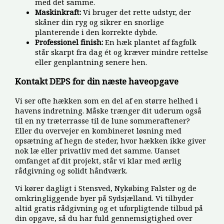
med det samme.
Maskinkraft:
Vi bruger det rette udstyr, der
skåner din ryg og sikrer en snorlige
planterende i den korrekte dybde.
Professionel finish:
En hæk plantet af fagfolk
står skarpt fra dag ét og kræver mindre rettelse
eller genplantning senere hen.
Kontakt DEPS for din næste haveopgave
Vi ser ofte hækken som en del af en større helhed i
havens indretning. Måske trænger dit uderum også
til en ny træterrasse til de lune sommeraftener?
Eller du overvejer en kombineret løsning med
opsætning af hegn de steder, hvor hækken ikke giver
nok læ eller privatliv med det samme. Uanset
omfanget af dit projekt, står vi klar med ærlig
rådgivning og solidt håndværk.
Vi kører dagligt i Stensved, Nykøbing Falster og de
omkringliggende byer på Sydsjælland. Vi tilbyder
altid gratis rådgivning og et uforpligtende tilbud på
din opgave, så du har fuld gennemsigtighed over