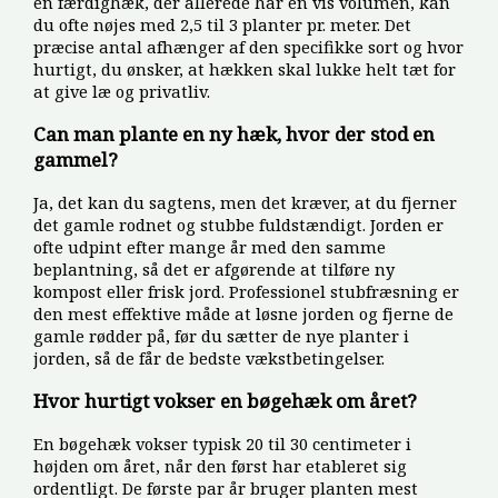
en færdighæk, der allerede har en vis volumen, kan
du ofte nøjes med 2,5 til 3 planter pr. meter. Det
præcise antal afhænger af den specifikke sort og hvor
hurtigt, du ønsker, at hækken skal lukke helt tæt for
at give læ og privatliv.
Can man plante en ny hæk, hvor der stod en
gammel?
Ja, det kan du sagtens, men det kræver, at du fjerner
det gamle rodnet og stubbe fuldstændigt. Jorden er
ofte udpint efter mange år med den samme
beplantning, så det er afgørende at tilføre ny
kompost eller frisk jord. Professionel stubfræsning er
den mest effektive måde at løsne jorden og fjerne de
gamle rødder på, før du sætter de nye planter i
jorden, så de får de bedste vækstbetingelser.
Hvor hurtigt vokser en bøgehæk om året?
En bøgehæk vokser typisk 20 til 30 centimeter i
højden om året, når den først har etableret sig
ordentligt. De første par år bruger planten mest