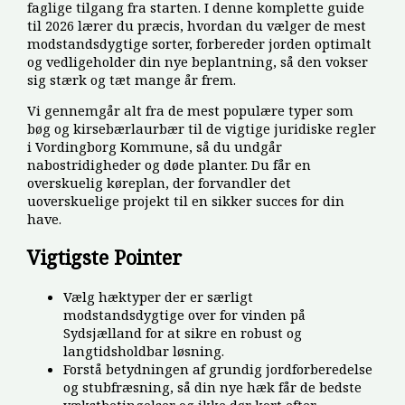
faglige tilgang fra starten. I denne komplette guide
til 2026 lærer du præcis, hvordan du vælger de mest
modstandsdygtige sorter, forbereder jorden optimalt
og vedligeholder din nye beplantning, så den vokser
sig stærk og tæt mange år frem.
Vi gennemgår alt fra de mest populære typer som
bøg og kirsebærlaurbær til de vigtige juridiske regler
i Vordingborg Kommune, så du undgår
nabostridigheder og døde planter. Du får en
overskuelig køreplan, der forvandler det
uoverskuelige projekt til en sikker succes for din
have.
Vigtigste Pointer
Vælg hæktyper der er særligt
modstandsdygtige over for vinden på
Sydsjælland for at sikre en robust og
langtidsholdbar løsning.
Forstå betydningen af grundig jordforberedelse
og stubfræsning, så din nye hæk får de bedste
vækstbetingelser og ikke dør kort efter