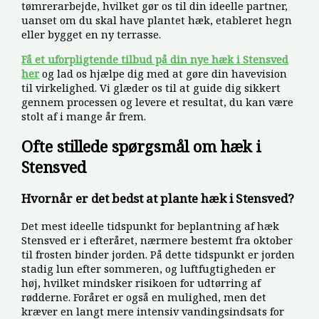
tømrerarbejde, hvilket gør os til din ideelle partner,
uanset om du skal have plantet hæk, etableret hegn
eller bygget en ny terrasse.
Få et uforpligtende tilbud på din nye hæk i Stensved
her
og lad os hjælpe dig med at gøre din havevision
til virkelighed. Vi glæder os til at guide dig sikkert
gennem processen og levere et resultat, du kan være
stolt af i mange år frem.
Ofte stillede spørgsmål om hæk i
Stensved
Hvornår er det bedst at plante hæk i Stensved?
Det mest ideelle tidspunkt for beplantning af hæk
Stensved er i efteråret, nærmere bestemt fra oktober
til frosten binder jorden. På dette tidspunkt er jorden
stadig lun efter sommeren, og luftfugtigheden er
høj, hvilket mindsker risikoen for udtørring af
rødderne. Foråret er også en mulighed, men det
kræver en langt mere intensiv vandingsindsats for