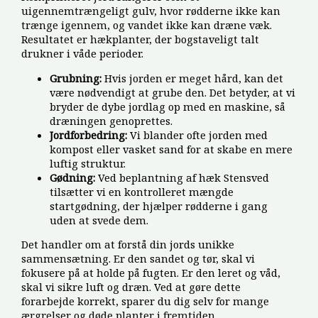
uigennemtrængeligt gulv, hvor rødderne ikke kan
trænge igennem, og vandet ikke kan dræne væk.
Resultatet er hækplanter, der bogstaveligt talt
drukner i våde perioder.
Grubning:
Hvis jorden er meget hård, kan det
være nødvendigt at grube den. Det betyder, at vi
bryder de dybe jordlag op med en maskine, så
dræningen genoprettes.
Jordforbedring:
Vi blander ofte jorden med
kompost eller vasket sand for at skabe en mere
luftig struktur.
Gødning:
Ved beplantning af hæk Stensved
tilsætter vi en kontrolleret mængde
startgødning, der hjælper rødderne i gang
uden at svede dem.
Det handler om at forstå din jords unikke
sammensætning. Er den sandet og tør, skal vi
fokusere på at holde på fugten. Er den leret og våd,
skal vi sikre luft og dræn. Ved at gøre dette
forarbejde korrekt, sparer du dig selv for mange
ærgrelser og døde planter i fremtiden.