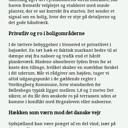
haven fremstår velplejet og etableret med sunde
planter, der er sat korrekt fra starten. Det sender et
signal om en bolig, hvor der er styr på detaljerne og
det gode håndværk.
Privatliv og ro i boligområderne
I de tættere bebyggelser i Stensved er privatlivet i
højsædet. En tæt hæk er faktisk markant bedre til at
dæmpe støj fra naboer og trafik end et hårdt
plankeværk. Bladene absorberer lyden frem for at
kaste den tilbage, hvilket skaber en mærkbar forskel
i dit uderum. Når vi rådgiver om højden, tager vi
altid udgangspunkt i de gældende regler i
Vordingborg Kommune, hvor standarden for
fælleshegn typisk ligger mellem 1,8 og 2 meter. Det
sikrer, at du får den ønskede ro på terrassen uden at
komme i konflikt med Hegnsloven eller naboerne.
Hækken som værn mod det danske vejr
Sydsjælland kan være præget af en del vind, især på