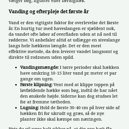
vælger bøg, liguster eller færdighæk.
Vanding og efterpleje det første år
Vand er den vigtigste faktor for overlevelse det første
år. En hurtig tur med haveslangen er sjældent nok,
da vandet ofte løber af overfladen uden at nå ned til
rødderne. Vi anbefaler altid at udlægge en siveslange
langs hele hækkens længde. Det er den mest
effektive metode, da den leverer vandet langsomt og
direkte til rodzonen uden spild.
Vandingsmængde:
I tørre perioder skal hækken
have omkring 10-15 liter vand pr. meter et par
gange om ugen.
Første klipning:
Vent med at klippe toppen på
løvfældende hække som bøg, indtil de har nået
den ønskede højde. Siderne kan dog studses let
for at fremme tætheden.
Lugning:
Hold de første 30-40 cm på hver side af
hækken fri for ukrudt og græs, så de nye
planter ikke skal kæmpe om næringen.
Hvis du vil være helt sikker på, at din nye hæk får