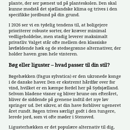
plante, der ser pænest ud på planteskolen. Den skal
kunne modstå det sjællandske klima og trives i den
specifikke jordbund på din grund.
I 2026 ser vi en tydelig tendens til, at boligejere
prioriterer robuste sorter, der kræver minimal
vedligeholdelse, men stadig leverer maksimalt
privatliv. Valget står ofte mellem den klassiske
løvfældende hæk og de stedsegrønne alternativer, der
holder haven grøn hele vinteren.
Bøg eller liguster – hvad passer til din stil?
Bøgehækken (Fagus sylvatica) er den ukronede konge
i de danske haver. Den er ekstremt hårdfør over for
vind, hvilket er en kæmpe fordel her på Sydsjælland.
Selvom bladene visner og bliver brune om efteråret,
bliver de siddende på grenene indtil det nye løv
springer ud. Det sikrer, at din have forbliver ugeneret
året rundt. Bøgen trives særligt godt i den tungere,
lerede jord, som vi ofte møder i Stensved.
Ligusterhækken er det populære alternativ til dig,