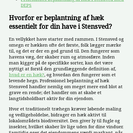
DEPS
Hvorfor er beplantning af hæk
essentielt for din have i Stensved?
En vellykket have starter med rammen. I Stensved og
omegn er hækken ofte det første, folk lægger mærke
til, og det er der en god grund til. Den fungerer som
havens væg, der skaber rum og atmosfære. Inden
man kigger på de specifikke sorter, kan det være
nyttigt at forstå den grundlæggende definition af,
hvad er en hæk?
, og hvordan den fungerer som et
levende hegn. Professionel beplantning af hæk
Stensved handler nemlig om meget mere end blot at
grave en rende; det handler om at skabe et
langtidsholdbart aktiv for din ejendom.
Hvor et traditionelt træhegn kræver løbende maling
og vedligeholdelse, bidrager en hæk aktivt til
lokalområdets biodiversitet. Den giver ly til fugle og
insekter, hvilket skaber liv lige uden for dine vinduer.
Samtidig øger det ejendommens værdi markant, når