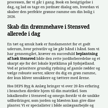
processen, før vi går i gang. Book en besigtigelse i
dag, og lad os tage en jordnær dialog om, hvordan vi
skaber den perfekte grønne ramme om din bolig i
2026.
Skab din drømmehave i Stensved
allerede i dag
En tæt og smuk hæk er fundamentet for et godt
uderum, hvor privatliv og læ går hånd i hånd. Som vi
har gennemgået, kræver en succesfuld
beplantning
af hæk Stensved
både den rette jordforberedelse og et
skarpt øje for det lokale kystklima på Sydsjælland.
Ved at prioritere grundig rydning af gamle rødder og
vælge robuste sorter, sikrer du dig en grøn ramme,
der kun bliver smukkere og tættere med årene.
Hos DEPS Byg & Anlæg bringer vi over 20 års erfaring
i branchen direkte hjem til din matrikel. Som
lokalkendte i Stensved og omegn forstår vi de unikke
udfordringer, som jorden og blæsten kan give dine
planter. Vi er specialister i både anlægsarbejde og