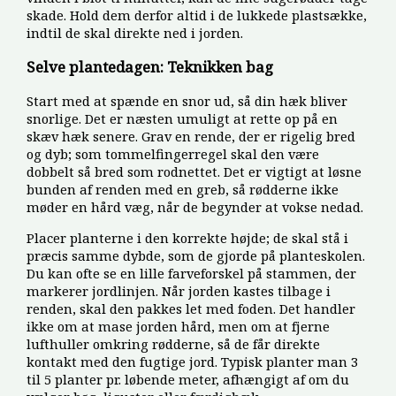
skade. Hold dem derfor altid i de lukkede plastsække,
indtil de skal direkte ned i jorden.
Selve plantedagen: Teknikken bag
Start med at spænde en snor ud, så din hæk bliver
snorlige. Det er næsten umuligt at rette op på en
skæv hæk senere. Grav en rende, der er rigelig bred
og dyb; som tommelfingerregel skal den være
dobbelt så bred som rodnettet. Det er vigtigt at løsne
bunden af renden med en greb, så rødderne ikke
møder en hård væg, når de begynder at vokse nedad.
Placer planterne i den korrekte højde; de skal stå i
præcis samme dybde, som de gjorde på planteskolen.
Du kan ofte se en lille farveforskel på stammen, der
markerer jordlinjen. Når jorden kastes tilbage i
renden, skal den pakkes let med foden. Det handler
ikke om at mase jorden hård, men om at fjerne
lufthuller omkring rødderne, så de får direkte
kontakt med den fugtige jord. Typisk planter man 3
til 5 planter pr. løbende meter, afhængigt af om du