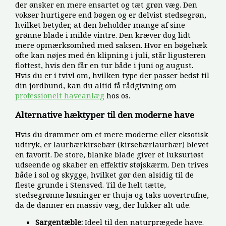
der ønsker en mere ensartet og tæt grøn væg. Den
vokser hurtigere end bøgen og er delvist stedsegrøn,
hvilket betyder, at den beholder mange af sine
grønne blade i milde vintre. Den kræver dog lidt
mere opmærksomhed med saksen. Hvor en bøgehæk
ofte kan nøjes med én klipning i juli, står ligusteren
flottest, hvis den får en tur både i juni og august.
Hvis du er i tvivl om, hvilken type der passer bedst til
din jordbund, kan du altid få rådgivning om
professionelt haveanlæg
hos os.
Alternative hæktyper til den moderne have
Hvis du drømmer om et mere moderne eller eksotisk
udtryk, er laurbærkirsebær (kirsebærlaurbær) blevet
en favorit. De store, blanke blade giver et luksuriøst
udseende og skaber en effektiv støjskærm. Den trives
både i sol og skygge, hvilket gør den alsidig til de
fleste grunde i Stensved. Til de helt tætte,
stedsegrønne løsninger er thuja og taks uovertrufne,
da de danner en massiv væg, der lukker alt ude.
Sargentæble:
Ideel til den naturprægede have.