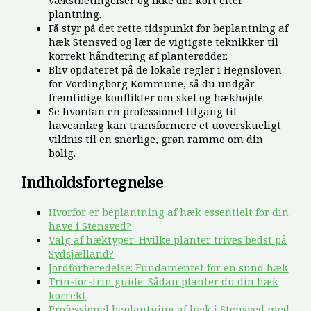
plantning.
Få styr på det rette tidspunkt for beplantning af
hæk Stensved og lær de vigtigste teknikker til
korrekt håndtering af planterødder.
Bliv opdateret på de lokale regler i Hegnsloven
for Vordingborg Kommune, så du undgår
fremtidige konflikter om skel og hækhøjde.
Se hvordan en professionel tilgang til
haveanlæg kan transformere et uoverskueligt
vildnis til en snorlige, grøn ramme om din
bolig.
Indholdsfortegnelse
Hvorfor er beplantning af hæk essentielt for din
have i Stensved?
Valg af hæktyper: Hvilke planter trives bedst på
Sydsjælland?
Jordforberedelse: Fundamentet for en sund hæk
Trin-for-trin guide: Sådan planter du din hæk
korrekt
Professionel beplantning af hæk i Stensved med