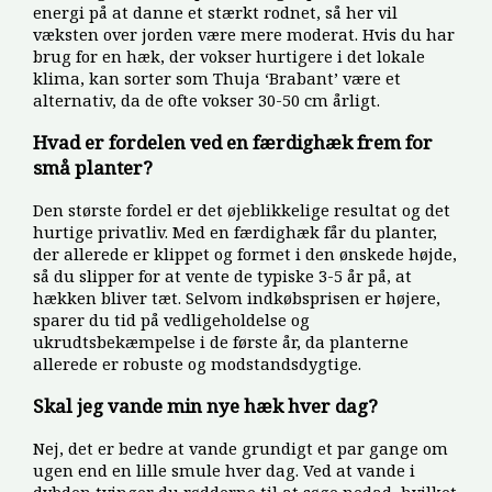
energi på at danne et stærkt rodnet, så her vil
væksten over jorden være mere moderat. Hvis du har
brug for en hæk, der vokser hurtigere i det lokale
klima, kan sorter som Thuja ‘Brabant’ være et
alternativ, da de ofte vokser 30-50 cm årligt.
Hvad er fordelen ved en færdighæk frem for
små planter?
Den største fordel er det øjeblikkelige resultat og det
hurtige privatliv. Med en færdighæk får du planter,
der allerede er klippet og formet i den ønskede højde,
så du slipper for at vente de typiske 3-5 år på, at
hækken bliver tæt. Selvom indkøbsprisen er højere,
sparer du tid på vedligeholdelse og
ukrudtsbekæmpelse i de første år, da planterne
allerede er robuste og modstandsdygtige.
Skal jeg vande min nye hæk hver dag?
Nej, det er bedre at vande grundigt et par gange om
ugen end en lille smule hver dag. Ved at vande i