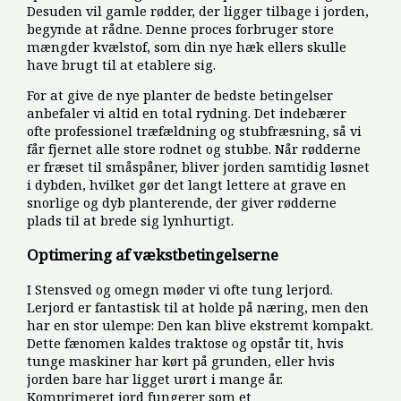
Desuden vil gamle rødder, der ligger tilbage i jorden,
begynde at rådne. Denne proces forbruger store
mængder kvælstof, som din nye hæk ellers skulle
have brugt til at etablere sig.
For at give de nye planter de bedste betingelser
anbefaler vi altid en total rydning. Det indebærer
ofte professionel træfældning og stubfræsning, så vi
får fjernet alle store rodnet og stubbe. Når rødderne
er fræset til småspåner, bliver jorden samtidig løsnet
i dybden, hvilket gør det langt lettere at grave en
snorlige og dyb planterende, der giver rødderne
plads til at brede sig lynhurtigt.
Optimering af vækstbetingelserne
I Stensved og omegn møder vi ofte tung lerjord.
Lerjord er fantastisk til at holde på næring, men den
har en stor ulempe: Den kan blive ekstremt kompakt.
Dette fænomen kaldes traktose og opstår tit, hvis
tunge maskiner har kørt på grunden, eller hvis
jorden bare har ligget urørt i mange år.
Komprimeret jord fungerer som et