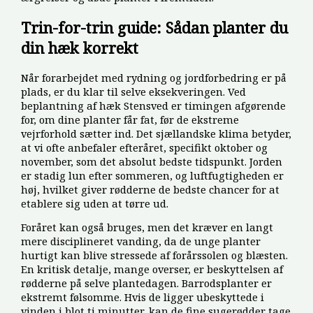
Trin-for-trin guide: Sådan planter du
din hæk korrekt
Når forarbejdet med rydning og jordforbedring er på
plads, er du klar til selve eksekveringen. Ved
beplantning af hæk Stensved er timingen afgørende
for, om dine planter får fat, før de ekstreme
vejrforhold sætter ind. Det sjællandske klima betyder,
at vi ofte anbefaler efteråret, specifikt oktober og
november, som det absolut bedste tidspunkt. Jorden
er stadig lun efter sommeren, og luftfugtigheden er
høj, hvilket giver rødderne de bedste chancer for at
etablere sig uden at tørre ud.
Foråret kan også bruges, men det kræver en langt
mere disciplineret vanding, da de unge planter
hurtigt kan blive stressede af forårssolen og blæsten.
En kritisk detalje, mange overser, er beskyttelsen af
rødderne på selve plantedagen. Barrodsplanter er
ekstremt følsomme. Hvis de ligger ubeskyttede i
vinden i blot ti minutter, kan de fine sugerødder tage