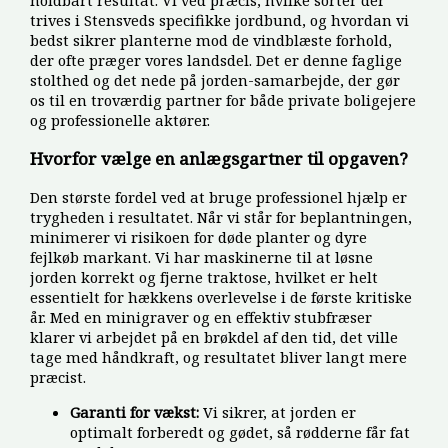
holdbart resultat. Vi ved præcis, hvilke sorter der
trives i Stensveds specifikke jordbund, og hvordan vi
bedst sikrer planterne mod de vindblæste forhold,
der ofte præger vores landsdel. Det er denne faglige
stolthed og det nede på jorden-samarbejde, der gør
os til en troværdig partner for både private boligejere
og professionelle aktører.
Hvorfor vælge en anlægsgartner til opgaven?
Den største fordel ved at bruge professionel hjælp er
trygheden i resultatet. Når vi står for beplantningen,
minimerer vi risikoen for døde planter og dyre
fejlkøb markant. Vi har maskinerne til at løsne
jorden korrekt og fjerne traktose, hvilket er helt
essentielt for hækkens overlevelse i de første kritiske
år. Med en minigraver og en effektiv stubfræser
klarer vi arbejdet på en brøkdel af den tid, det ville
tage med håndkraft, og resultatet bliver langt mere
præcist.
Garanti for vækst:
Vi sikrer, at jorden er
optimalt forberedt og gødet, så rødderne får fat