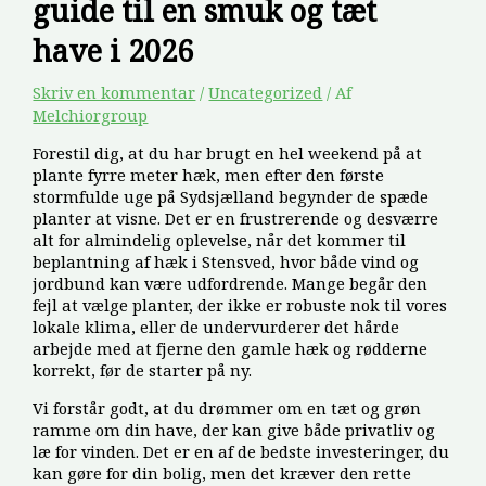
guide til en smuk og tæt
have i 2026
Skriv en kommentar
/
Uncategorized
/ Af
Melchiorgroup
Forestil dig, at du har brugt en hel weekend på at
plante fyrre meter hæk, men efter den første
stormfulde uge på Sydsjælland begynder de spæde
planter at visne. Det er en frustrerende og desværre
alt for almindelig oplevelse, når det kommer til
beplantning af hæk i Stensved, hvor både vind og
jordbund kan være udfordrende. Mange begår den
fejl at vælge planter, der ikke er robuste nok til vores
lokale klima, eller de undervurderer det hårde
arbejde med at fjerne den gamle hæk og rødderne
korrekt, før de starter på ny.
Vi forstår godt, at du drømmer om en tæt og grøn
ramme om din have, der kan give både privatliv og
læ for vinden. Det er en af de bedste investeringer, du
kan gøre for din bolig, men det kræver den rette