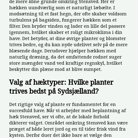
de mere åbne grunde omkring Stensved. Her er
hækken uundværlig som et naturligt læbælte. I
modsætning til et fast hegn, der ofte skaber voldsom
turbulens på bagsiden, fungerer hækken som et
filter. Den bryder vinden og lader en lille del passere
igennem, hvilket skaber et roligt mikroklima i din
have. Det betyder, at dine øvrige planter og blomster
trives bedre, og du kan nyde udelivet selv på de mere
blæsende dage. Derudover hjælper hækken med
naturlig dræning, da det omfattende rodnet suger
store mængder vand ved kraftige regnskyl, hvilket
beskytter din plæne mod at blive sumpet.
Valg af hæktyper: Hvilke planter
trives bedst på Sydsjælland?
Det rigtige valg af plante er fundamentet for en
succesfuld have. Når vi arbejder med beplantning af
hæk Stensved, ser vi ofte, at de lokale forhold
dikterer valget. Området omkring Stensved kan være
præget af både leret jord og en til tider frisk vind fra
kysten. Derfor duer det ikke bare at vælge den