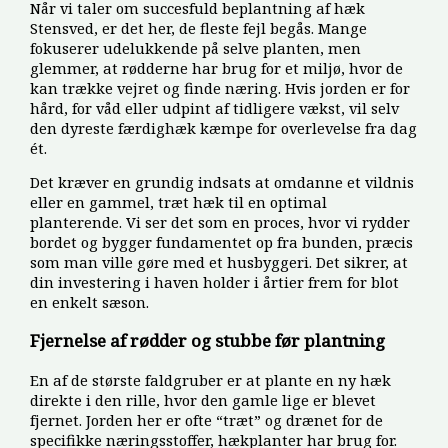
Når vi taler om succesfuld beplantning af hæk
Stensved, er det her, de fleste fejl begås. Mange
fokuserer udelukkende på selve planten, men
glemmer, at rødderne har brug for et miljø, hvor de
kan trække vejret og finde næring. Hvis jorden er for
hård, for våd eller udpint af tidligere vækst, vil selv
den dyreste færdighæk kæmpe for overlevelse fra dag
ét.
Det kræver en grundig indsats at omdanne et vildnis
eller en gammel, træt hæk til en optimal
planterende. Vi ser det som en proces, hvor vi rydder
bordet og bygger fundamentet op fra bunden, præcis
som man ville gøre med et husbyggeri. Det sikrer, at
din investering i haven holder i årtier frem for blot
en enkelt sæson.
Fjernelse af rødder og stubbe før plantning
En af de største faldgruber er at plante en ny hæk
direkte i den rille, hvor den gamle lige er blevet
fjernet. Jorden her er ofte “træt” og drænet for de
specifikke næringsstoffer, hækplanter har brug for.